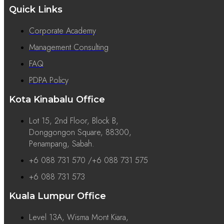
Quick Links
Corporate Academy
Management Consulting
FAQ
PDPA Policy
Kota Kinabalu Office
Lot 15, 2nd Floor, Block B,
Donggongon Square, 88300,
Penampang, Sabah.
+6 088 731 570 /+6 088 731 575
+6 088 731 573
Kuala Lumpur Office
Level 13A, Wisma Mont Kiara,