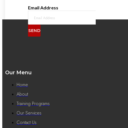
Email Address
SEND
Our Menu
Home
About
Training Programs
Our Services
Contact Us