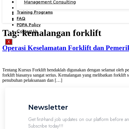
Management Consulting
Training Programs
FAQ
PDPA Policy
Tag:
kemalangan forklift
Contact Us
X
Operasi Keselamatan Forklift dan Pemeri
Tentang Kursus Forklift hendaklah digunakan dengan selamat oleh peng
forklift biasanya sangat serius. Kemalangan yang melibatkan forkli
penubuhan pelaksanaan dan […]
Newsletter
Get first-hand job updates on our platform before 
Subscribe today!!!