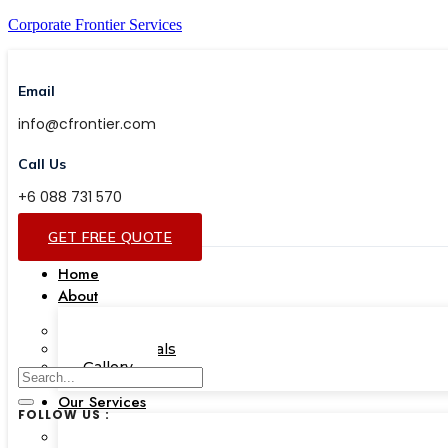
Corporate Frontier Services
Email
info@cfrontier.com
Call Us
+6 088 731 570
GET FREE QUOTE
Home
About
Our Team
Testimonials
Gallery
Our Services
FOLLOW US :
Corporate Academy