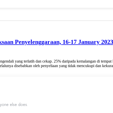
ksaan Penyelenggaraan, 16-17 January 202
endali yang terlatih dan cekap. 25% daripada kemalangan di tempat ker
ft selalunya disebabkan oleh penyeliaan yang tidak mencukupi dan kek
anyone else does.